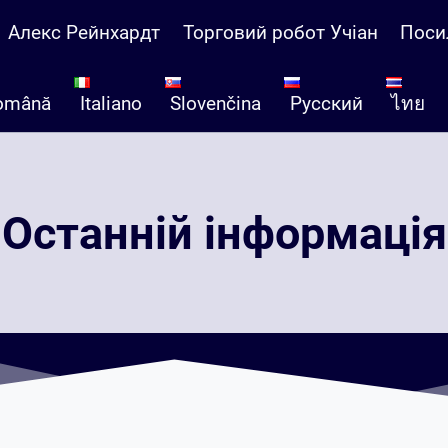
Алекс Рейнхардт
Торговий робот Учіан
Поси
omână
Italiano
Slovenčina
Русский
ไทย
Oстанній інформація