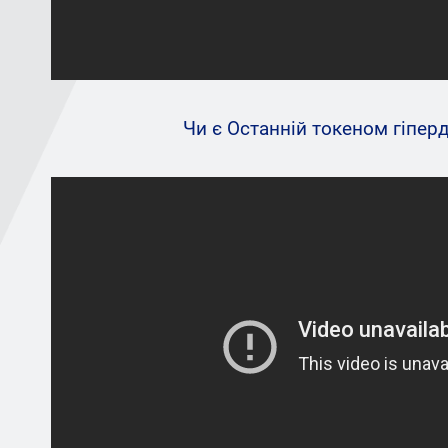
Чи є Oстанній токеном гіпер