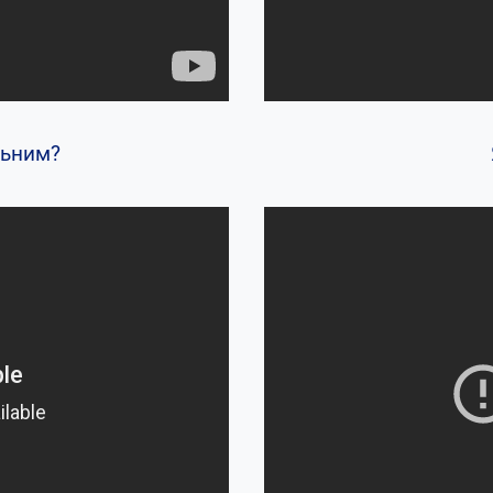
льним?