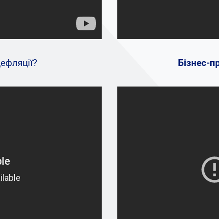
дефляції?
Бізнес-п