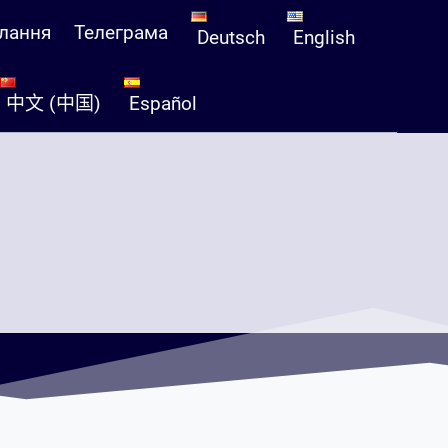
лання
Телеграма
Deutsch
English
中文 (中国)
Español