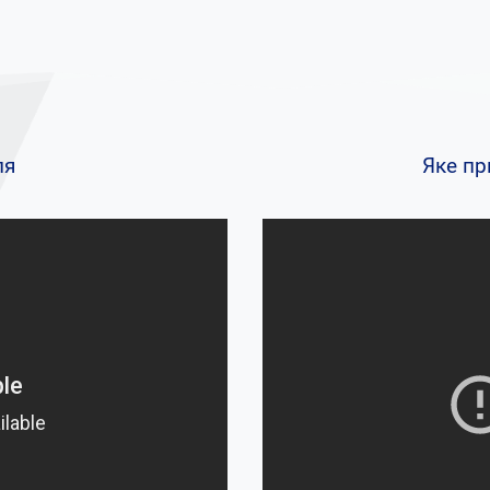
ля
Яке пр