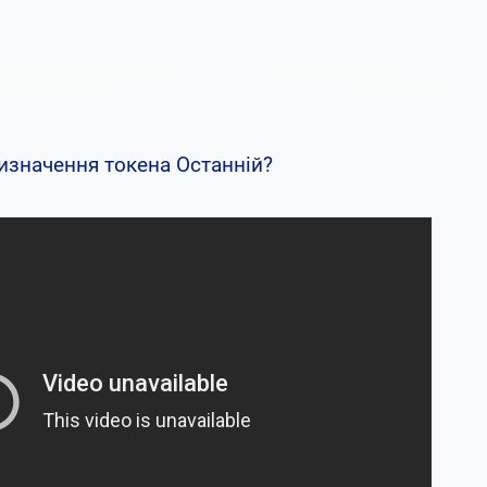
изначення токена Oстанній?