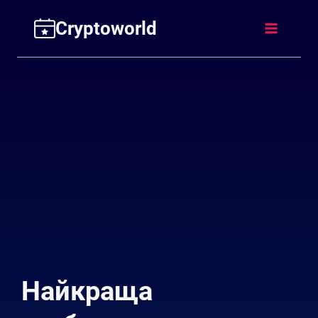
Перейти
Cryptoworld
до
вмісту
Найкраща