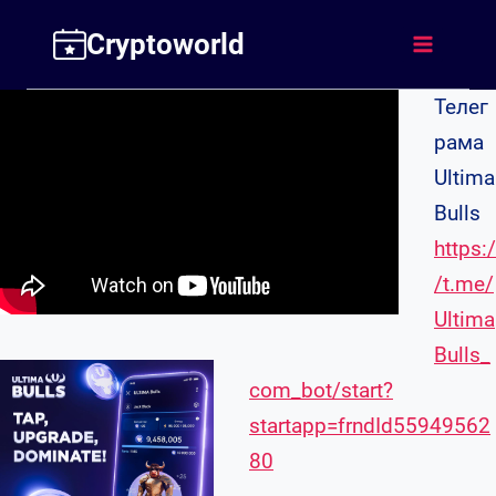
Перейти
Cryptoworld
до
вмісту
Телег
рама
Ultima
Bulls
https:/
/t.me/
Ultima
Bulls_
com_bot/start?
startapp=frndId55949562
80