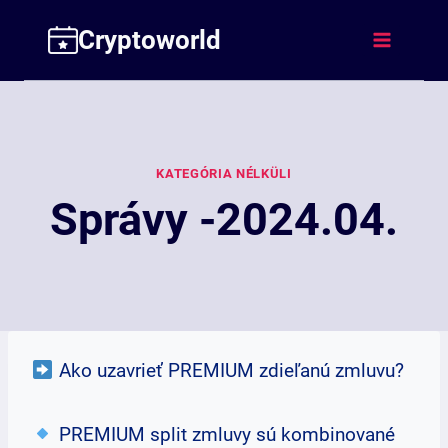
Skip
Cryptoworld
to
content
KATEGÓRIA NÉLKÜLI
Správy -2024.04.
Ako uzavrieť PREMIUM zdieľanú zmluvu?
PREMIUM split zmluvy sú kombinované